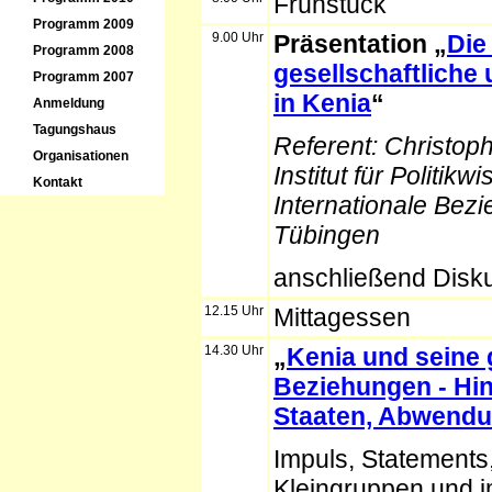
Frühstück
Programm 2009
9.00 Uhr
Präsentation „
Die
Programm 2008
gesellschaftliche 
Programm 2007
in Kenia
“
Anmeldung
Tagungshaus
Referent:
Christop
Organisationen
Institut für Politik
Kontakt
Internationale Bezi
Tübingen
anschließend Disk
12.15 Uhr
Mittagessen
14.30 Uhr
„
Kenia und seine 
Beziehungen - Hi
Staaten, Abwend
Impuls, Statements
Kleingruppen und 