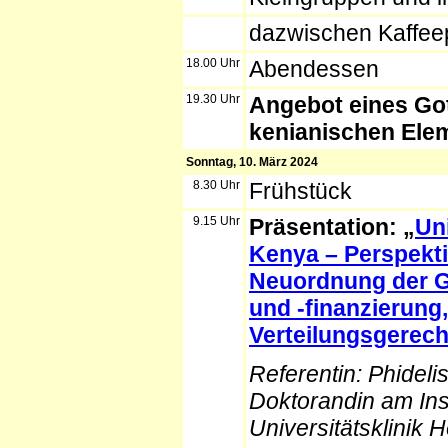
dazwischen Kaffe
18.00 Uhr
Abendessen
19.30 Uhr
Angebot eines Got
kenianischen Ele
Sonntag, 10. März 2024
8.30 Uhr
Frühstück
9.15 Uhr
Präsentation: „
Un
Kenya – Perspekti
Neuordnung der 
und -finanzierung
Verteilungsgerech
Referentin:
Phideli
Doktorandin am Inst
Universitätsklinik 