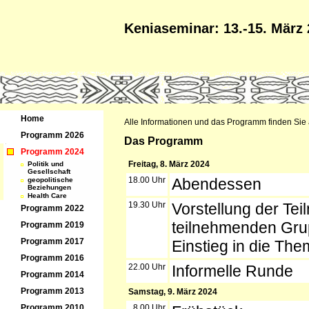
Keniaseminar: 13.-15. März
Home
Alle Informationen und das Programm finden Sie
Programm 2026
Das Programm
Programm 2024
Freitag, 8. März 2024
Politik und
Gesellschaft
18.00 Uhr
Abendessen
geopolitische
Beziehungen
Health Care
19.30 Uhr
Vorstellung der Te
Programm 2022
teilnehmenden Gru
Programm 2019
Programm 2017
Einstieg in die Th
Programm 2016
22.00 Uhr
Informelle Runde
Programm 2014
Programm 2013
Samstag, 9. März 2024
8.00 Uhr
Programm 2010