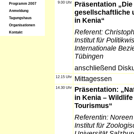
9.00 Uhr
Präsentation „Die 
Programm 2007
gesellschaftliche 
Anmeldung
Tagungshaus
in Kenia“
Organisationen
Referent:
Christop
Kontakt
Institut für Politik
Internationale Bezi
Tübingen
anschließend Disk
12.15 Uhr
Mittagessen
14.30 Uhr
Präsentation: „Na
in Kenia – Wildlif
Tourismus“
Referentin:
Noreen 
Institut für Zoologi
Universität Salzbur