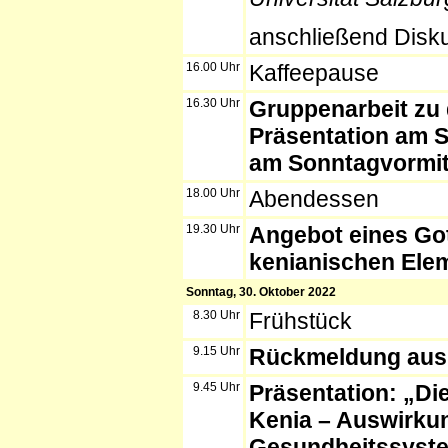
anschließend Disk
16.00 Uhr
Kaffeepause
16.30 Uhr
Gruppenarbeit zu
Präsentation am 
am Sonntagvormit
18.00 Uhr
Abendessen
19.30 Uhr
Angebot eines Got
kenianischen Ele
Sonntag, 30. Oktober 2022
8.30 Uhr
Frühstück
9.15 Uhr
Rückmeldung aus 
9.45 Uhr
Präsentation: „Di
Kenia – Auswirku
Gesundheitssyste