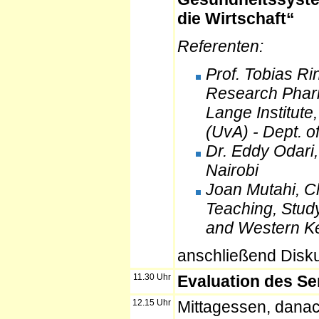
die Wirtschaft“
Referenten:
Prof. Tobias Ri
Research Phar
Lange Institute
(UvA) - Dept. o
Dr. Eddy Odari,
Nairobi
Joan Mutahi, Cl
Teaching, Study
and Western K
anschließend Disk
11.30 Uhr
Evaluation des S
12.15 Uhr
Mittagessen, dana